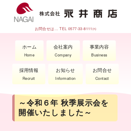
コ
ン
テ
ン
お問合せは… TEL 0577-33-8111㈹
ツ
へ
ホーム
会社案内
事業内容
移
Home
Company
Business
動
採用情報
お知らせ
お問合せ
Recruit
Information
Contact
～令和６年 秋季展示会を
開催いたしました～